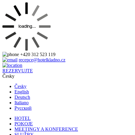
+420 312 523 119
recepce@hotelkladno.cz
REZERVUJTE
Česky
Česky
English
Deutsch
Italiano
Pусский
HOTEL
POKOJE
MEETINGY A KONFERENCE
SLUŽBY